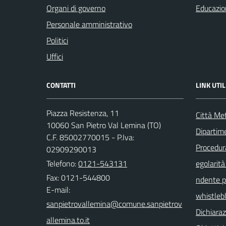
Organi di governo
Educazio
Personale amministrativo
Politici
Uffici
CONTATTI
LINK UTIL
Piazza Resistenza, 11
Città Met
10060 San Pietro Val Lemina (TO)
Dipartim
C.F. 85002770015 - P.Iva:
Procedura 
02909290013
Telefono:
0121-543131
egolarità
Fax: 0121-544800
ndente pu
E-mail:
whistleb
Dichiaraz