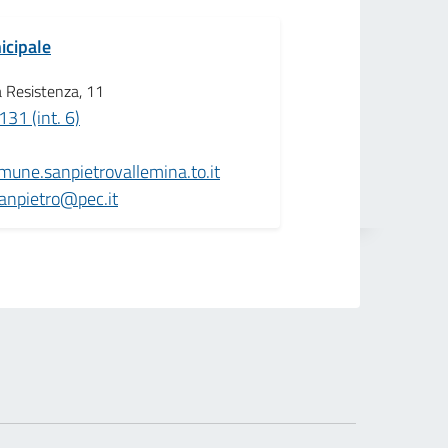
icipale
a Resistenza, 11
31 (int. 6)
mune.sanpietrovallemina.to.it
anpietro@pec.it