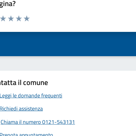
gina?
a da 1 a 5 stelle la pagina
ta 1 stelle su 5
Valuta 2 stelle su 5
Valuta 3 stelle su 5
Valuta 4 stelle su 5
Valuta 5 stelle su 5
tatta il comune
Leggi le domande frequenti
Richiedi assistenza
Chiama il numero 0121-543131
Prenota appuntamento