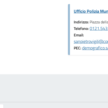
Ufficio Polizia Mun
Indirizzo:
Piazza dell
0121.5431
Telefono:
Email:
sanpietrovigili@co
demografico.s
PEC: