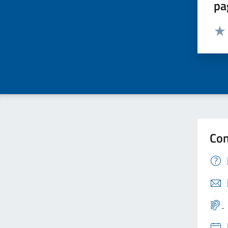
pa
Valut
Valu
Con