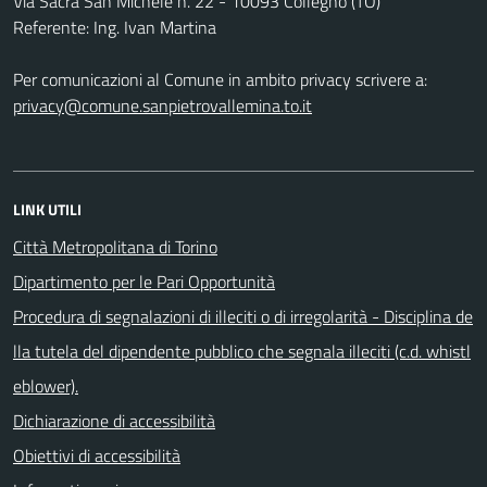
Via Sacra San Michele n. 22 - 10093 Collegno (TO)
Referente: Ing. Ivan Martina
Per comunicazioni al Comune in ambito privacy scrivere a:
privacy@comune.sanpietrovallemina.to.it
LINK UTILI
Città Metropolitana di Torino
Dipartimento per le Pari Opportunità
Procedura di segnalazioni di illeciti o di irregolarità - Disciplina de
lla tutela del dipendente pubblico che segnala illeciti (c.d. whistl
eblower).
Dichiarazione di accessibilità
Obiettivi di accessibilità