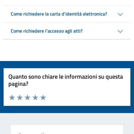
Come richiedere la carta d'identità elettronica?
Come richiedere l'accesso agli atti?
Quanto sono chiare le informazioni su questa
pagina?
Valuta da 1 a 5 stelle la pagina
Valuta 1 stelle su 5
Valuta 2 stelle su 5
Valuta 3 stelle su 5
Valuta 4 stelle su 5
Valuta 5 stelle su 5