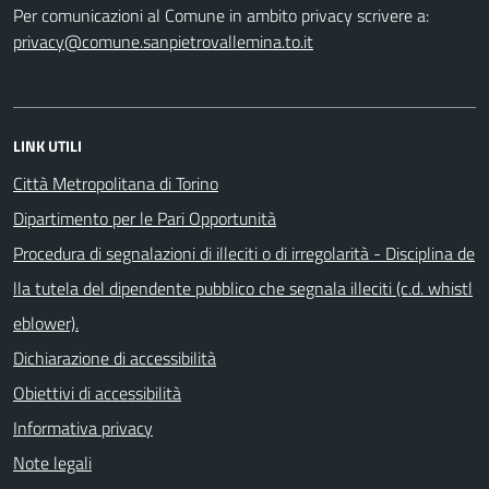
Per comunicazioni al Comune in ambito privacy scrivere a:
privacy@comune.sanpietrovallemina.to.it
LINK UTILI
Città Metropolitana di Torino
Dipartimento per le Pari Opportunità
Procedura di segnalazioni di illeciti o di irregolarità - Disciplina de
lla tutela del dipendente pubblico che segnala illeciti (c.d. whistl
eblower).
Dichiarazione di accessibilità
Obiettivi di accessibilità
Informativa privacy
Note legali