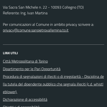
Via Sacra San Michele n. 22 - 10093 Collegno (TO)
Referente: Ing. Ivan Martina
Per comunicazioni al Comune in ambito privacy scrivere a:
privacy@comune.sanpietrovallemina.to.it
LINK UTILI
Città Metropolitana di Torino
Dipartimento per le Pari Opportunità
Procedura di segnalazioni di illeciti o di irregolarità - Disciplina de
lla tutela del dipendente pubblico che segnala illeciti (c.d. whistl
eblower).
Dichiarazione di accessibilità
Obiettivi di accessibilità