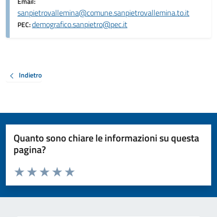
Email:
sanpietrovallemina@comune.sanpietrovallemina.to.it
demografico.sanpietro@pec.it
PEC:
Indietro
Quanto sono chiare le informazioni su questa
pagina?
Valuta da 1 a 5 stelle la pagina
Valuta 1 stelle su 5
Valuta 2 stelle su 5
Valuta 3 stelle su 5
Valuta 4 stelle su 5
Valuta 5 stelle su 5