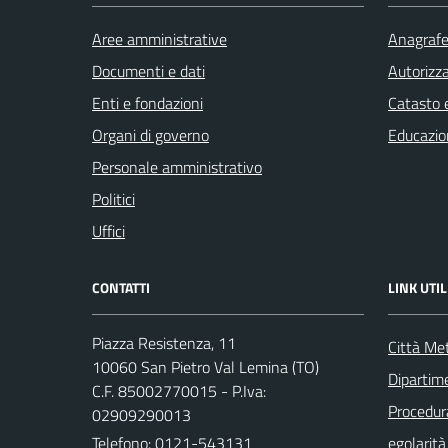
Aree amministrative
Anagrafe 
Documenti e dati
Autorizza
Enti e fondazioni
Catasto e
Organi di governo
Educazio
Personale amministrativo
Politici
Uffici
CONTATTI
LINK UTIL
Piazza Resistenza, 11
Città Met
10060 San Pietro Val Lemina (TO)
Dipartim
C.F. 85002770015 - P.Iva:
Procedura 
02909290013
Telefono:
0121-543131
egolarità