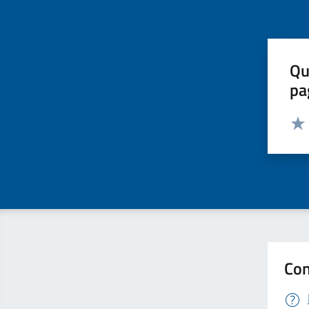
Qu
pa
Valut
Valu
Con