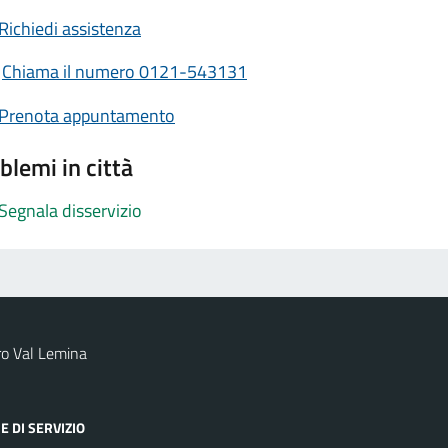
Richiedi assistenza
Chiama il numero 0121-543131
Prenota appuntamento
blemi in città
Segnala disservizio
ro Val Lemina
E DI SERVIZIO