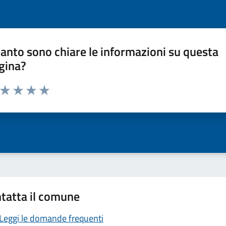
anto sono chiare le informazioni su questa
gina?
a da 1 a 5 stelle la pagina
ta 1 stelle su 5
Valuta 2 stelle su 5
Valuta 3 stelle su 5
Valuta 4 stelle su 5
Valuta 5 stelle su 5
tatta il comune
Leggi le domande frequenti