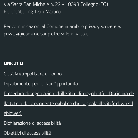
Via Sacra San Michele n. 22 - 10093 Collegno (TO)
Referente: Ing. Ivan Martina
Per comunicazioni al Comune in ambito privacy scrivere a:
privacy@comune.sanpietrovallemina.to.it
LINK UTILI
Città Metropolitana di Torino
Dipartimento per le Pari Opportunità
Procedura di segnalazioni di illeciti o di irregolarità - Disciplina de
lla tutela del dipendente pubblico che segnala illeciti (c.d. whistl
eblower).
Dichiarazione di accessibilità
Obiettivi di accessibilità