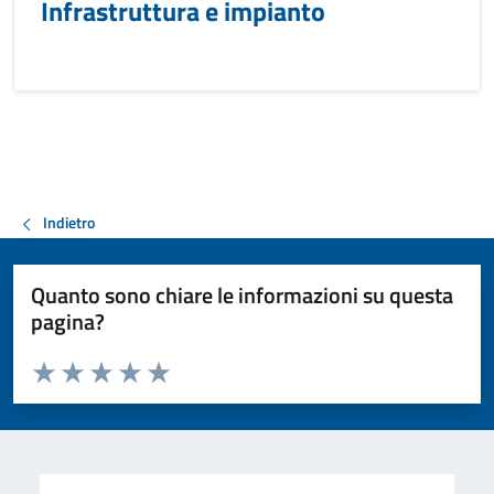
Infrastruttura e impianto
Indietro
Quanto sono chiare le informazioni su questa
pagina?
Valuta da 1 a 5 stelle la pagina
Valuta 1 stelle su 5
Valuta 2 stelle su 5
Valuta 3 stelle su 5
Valuta 4 stelle su 5
Valuta 5 stelle su 5