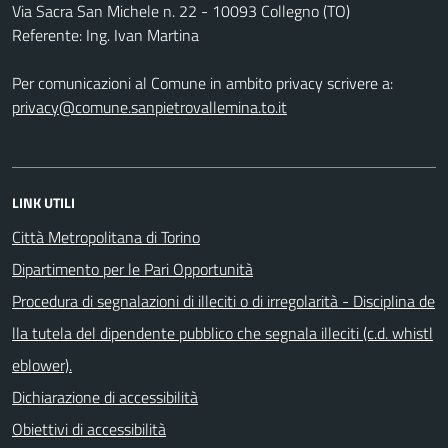
Via Sacra San Michele n. 22 - 10093 Collegno (TO)
Referente: Ing. Ivan Martina
Per comunicazioni al Comune in ambito privacy scrivere a:
privacy@comune.sanpietrovallemina.to.it
LINK UTILI
Città Metropolitana di Torino
Dipartimento per le Pari Opportunità
Procedura di segnalazioni di illeciti o di irregolarità - Disciplina de
lla tutela del dipendente pubblico che segnala illeciti (c.d. whistl
eblower).
Dichiarazione di accessibilità
Obiettivi di accessibilità